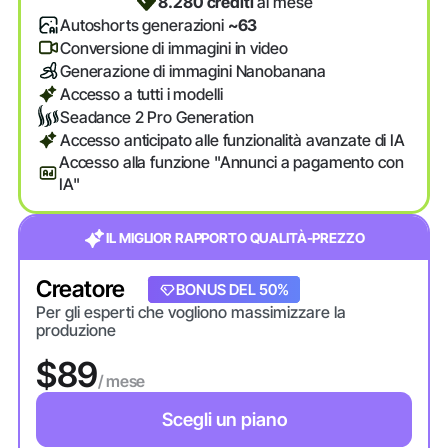
8.280 crediti
al mese
Autoshorts generazioni
~63
Conversione di immagini in video
Generazione di immagini Nanobanana
Accesso a tutti i modelli
Seadance 2 Pro Generation
Accesso anticipato alle funzionalità avanzate di IA
Accesso alla funzione "Annunci a pagamento con
IA"
IL MIGLIOR RAPPORTO QUALITÀ-PREZZO
Creatore
BONUS DEL 20%
BONUS DEL 50%
Per gli esperti che vogliono massimizzare la
produzione
$89
/ mese
Scegli un piano