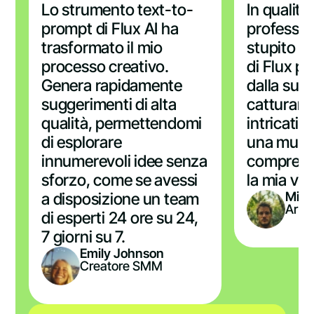
Lo strumento text-to-
In qualità 
prompt di Flux AI ha
professio
trasformato il mio
stupito d
processo creativo.
di Flux pe
Genera rapidamente
dalla sua 
suggerimenti di alta
catturare 
qualità, permettendomi
intricati.
di esplorare
una musa 
innumerevoli idee senza
comprend
sforzo, come se avessi
la mia vis
Mich
a disposizione un team
Artis
di esperti 24 ore su 24,
7 giorni su 7.
Emily Johnson
Creatore SMM