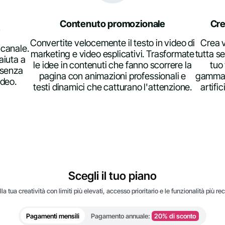
Contenuto promozionale
Cre
e
Convertite velocemente il testo in video di
Crea v
 canale.
marketing e video esplicativi. Trasformate
tutta s
aiuta a
le idee in contenuti che fanno scorrere la
tuo
à senza
pagina con animazioni professionali e
gamma di
ideo.
testi dinamici che catturano l'attenzione.
artifi
Scegli il tuo piano
lla tua creatività con limiti più elevati, accesso prioritario e le funzionalità più re
Pagamenti mensili
Pagamento annuale:
20% di sconto