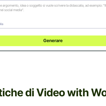
lla
Generare
stiche di Video with W