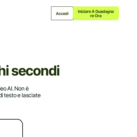
Iniziare A Guadagna
Accedi
Re Ora
hi secondi
deo AI. Non è
 testo e lasciate