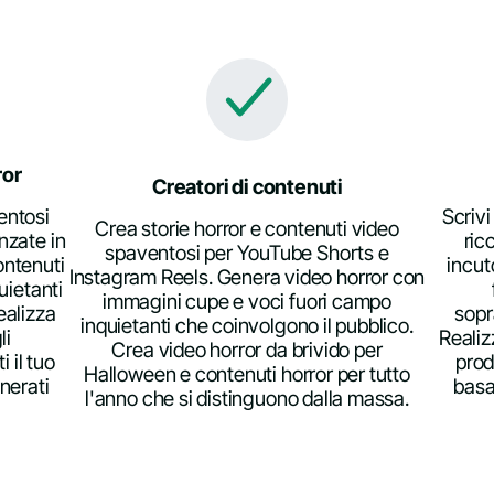
ror
Creatori di contenuti
entosi
Scrivi
Crea storie horror e contenuti video
nzate in
ric
spaventosi per YouTube Shorts e
ontenuti
incut
Instagram Reels. Genera video horror con
uietanti
immagini cupe e voci fuori campo
ealizza
sopr
inquietanti che coinvolgono il pubblico.
li
Realiz
Crea video horror da brivido per
 il tuo
prod
Halloween e contenuti horror per tutto
nerati
basat
l'anno che si distinguono dalla massa.