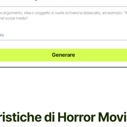
lla
Generare
ristiche di Horror Mov