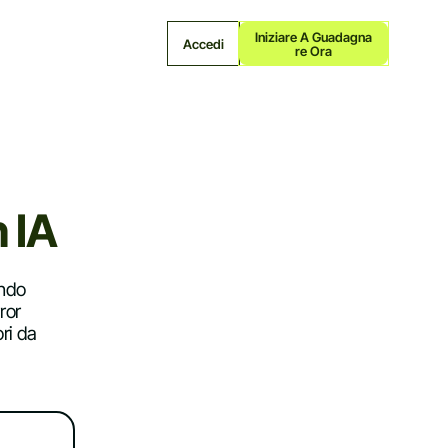
Iniziare A Guadagna
Accedi
Re Ora
n IA
ando
ror
ri da