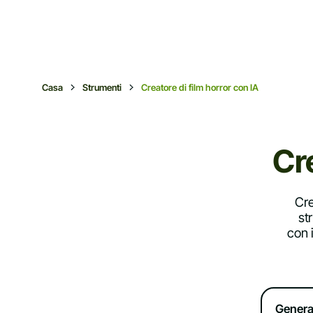
Casa
Strumenti
Creatore di film horror con IA
Cre
Cre
st
con 
Genera