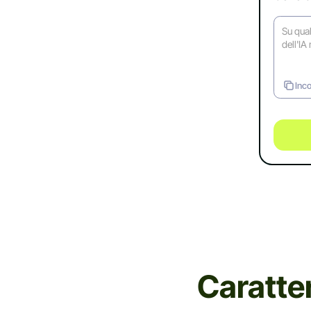
Inco
Caratte