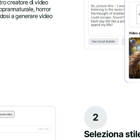
tro creatore di video
 soprannaturale, horror
ndosi a generare video
2
Seleziona stil