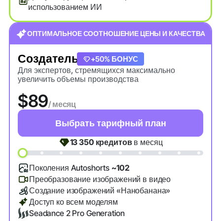
использованием ИИ
ОПТИМАЛЬНОЕ СООТНОШЕНИЕ ЦЕНЫ И КАЧЕСТВА
Создатель
+20% БОНУС
+50% БОНУС
Для экспертов, стремящихся максимально
увеличить объемы производства
$89
/ месяц
Выбрать тарифный план
13 350
кредитов
в месяц
Поколения Autoshorts
~102
Преобразование изображений в видео
Создание изображений «Нанобанана»
Доступ ко всем моделям
Seadance 2 Pro Generation