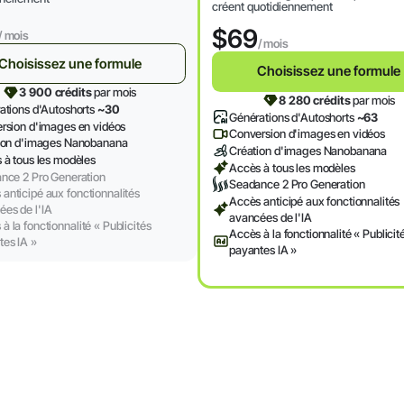
créent quotidiennement
$69
/ mois
/ mois
Choisissez une formule
Choisissez une formule
3 900 crédits
par mois
8 280 crédits
par mois
ations d'Autoshorts
~30
Générations d'Autoshorts
~63
rsion d'images en vidéos
Conversion d'images en vidéos
ion d'images Nanobanana
Création d'images Nanobanana
 à tous les modèles
Accès à tous les modèles
nce 2 Pro Generation
Seadance 2 Pro Generation
anticipé aux fonctionnalités
Accès anticipé aux fonctionnalités
ées de l'IA
avancées de l'IA
à la fonctionnalité « Publicités
Accès à la fonctionnalité « Publicit
tes IA »
payantes IA »