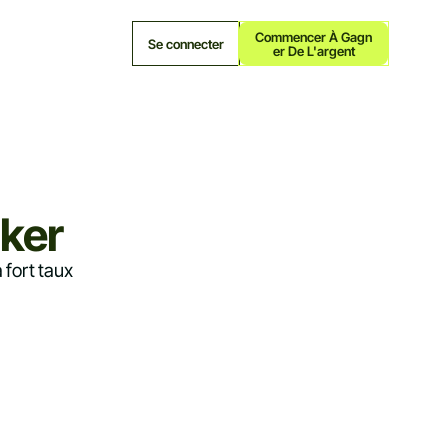
Commencer À Gagn
Se connecter
Er De L'argent
ker
 fort taux