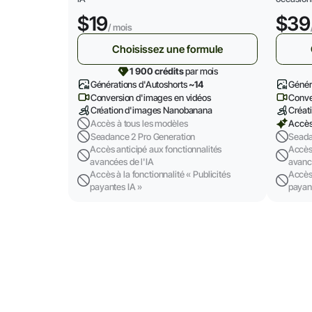
$19
$39
/ mois
Choisissez une formule
1 900 crédits
par mois
Générations d'Autoshorts
~14
Génér
Conversion d'images en vidéos
Conve
Création d'images Nanobanana
Créat
Accès à tous les modèles
Accès
Seadance 2 Pro Generation
Seada
Accès anticipé aux fonctionnalités
Accès 
avancées de l'IA
avanc
Accès à la fonctionnalité « Publicités
Accès 
payantes IA »
payan