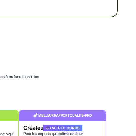
ernières fonctionnalités
MEILLEUR RAPPORT QUALITÉ-PRIX
Créateur
+20 % DE BONUS
+50 % DE BONUS
Pour les experts qui optimisent leur
nnels qui