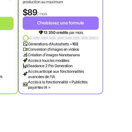
production au maximum
$89
/ mois
Choisissez une formule
13 350
crédits
par mois
Générations d'Autoshorts
~102
Conversion d'images en vidéos
Création d'images Nanobanana
Accès à tous les modèles
Seadance 2 Pro Generation
Accès anticipé aux fonctionnalités
és
avancées de l'IA
Accès à la fonctionnalité « Publicités
payantes IA »