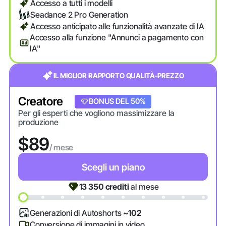
Accesso a tutti i modelli
Seadance 2 Pro Generation
Accesso anticipato alle funzionalità avanzate di IA
Accesso alla funzione "Annunci a pagamento con
IA"
IL MIGLIOR RAPPORTO QUALITÀ-PREZZO
Creatore
BONUS DEL 20%
BONUS DEL 50%
Per gli esperti che vogliono massimizzare la
produzione
$89
/ mese
Scegli un piano
13 350
crediti
al mese
Generazioni di Autoshorts
~102
Conversione di immagini in video