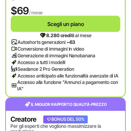
$69
/ mese
Scegli un piano
8.280 crediti
al mese
Autoshorts generazioni
~63
Conversione di immagini in video
Generazione di immagini Nanobanana
Accesso a tutti i modelli
Seadance 2 Pro Generation
Accesso anticipato alle funzionalità avanzate di IA
Accesso alla funzione "Annunci a pagamento con
IA"
IL MIGLIOR RAPPORTO QUALITÀ-PREZZO
Creatore
BONUS DEL 20%
BONUS DEL 50%
Per gli esperti che vogliono massimizzare la