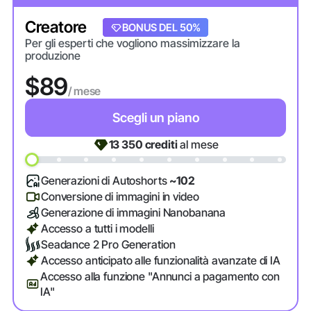
Creatore
BONUS DEL 20%
BONUS DEL 50%
Per gli esperti che vogliono massimizzare la
produzione
$89
/ mese
Scegli un piano
13 350
crediti
al mese
Generazioni di Autoshorts
~102
Conversione di immagini in video
Generazione di immagini Nanobanana
Accesso a tutti i modelli
Seadance 2 Pro Generation
Accesso anticipato alle funzionalità avanzate di IA
Accesso alla funzione "Annunci a pagamento con
IA"