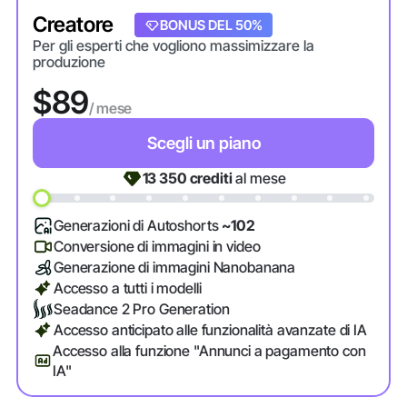
Creatore
BONUS DEL 20%
BONUS DEL 50%
Per gli esperti che vogliono massimizzare la
produzione
$89
/ mese
Scegli un piano
13 350
crediti
al mese
Generazioni di Autoshorts
~102
Conversione di immagini in video
Generazione di immagini Nanobanana
Accesso a tutti i modelli
Seadance 2 Pro Generation
Accesso anticipato alle funzionalità avanzate di IA
Accesso alla funzione "Annunci a pagamento con
IA"