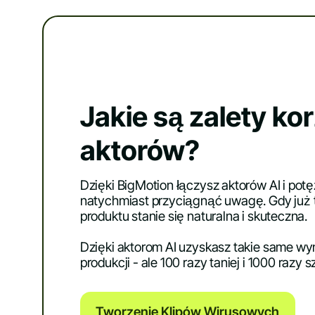
Jakie są zalety ko
aktorów?
Dzięki BigMotion łączysz aktorów AI i pot
natychmiast przyciągnąć uwagę. Gdy już t
produktu stanie się naturalna i skuteczna.
Dzięki aktorom AI uzyskasz takie same wyn
produkcji - ale 100 razy taniej i 1000 razy s
Tworzenie Klipów Wirusowych