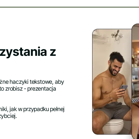
rzystania z
ężne haczyki tekstowe, aby
o zrobisz - prezentacja
iki, jak w przypadku pełnej
zybciej.