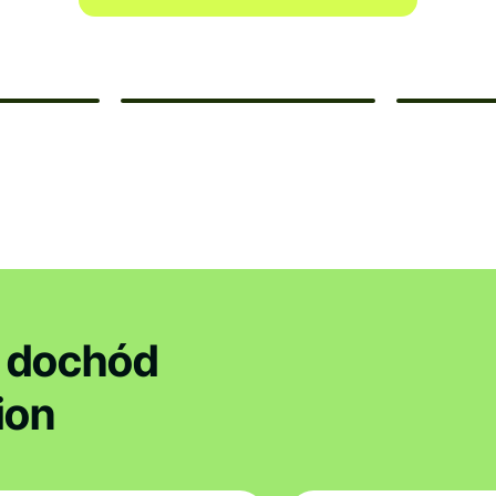
y dochód
ion