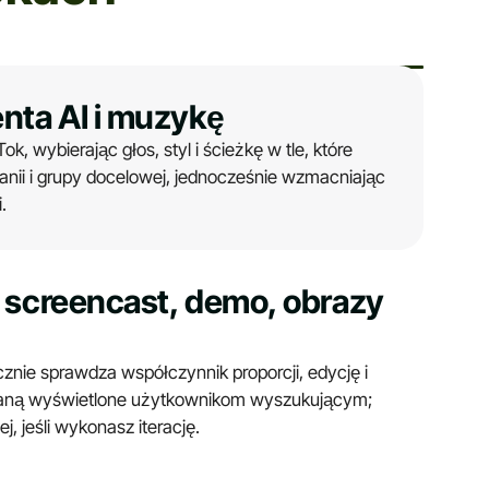
nta AI i muzykę
ok, wybierając głos, styl i ścieżkę w tle, które
anii i grupy docelowej, jednocześnie wzmacniając
.
j screencast, demo, obrazy
znie sprawdza współczynnik proporcji, edycję i
taną wyświetlone użytkownikom wyszukującym;
j, jeśli wykonasz iterację.