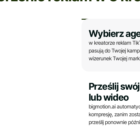
Wybierz age
w kreatorze reklam TikT
pasują do Twojej kamp
wizerunek Twojej marki
Prześlij swó
lub wideo
bigmotion.ai automatyc
kompresję, zanim zos
prześlij ponownie późnie