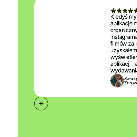
Kiedyś myś
aplikacje
organiczny
Instagrama
filmów za
uzyskałem
wyświetleń
aplikacji -
wydawania 
Założy
Zdrow