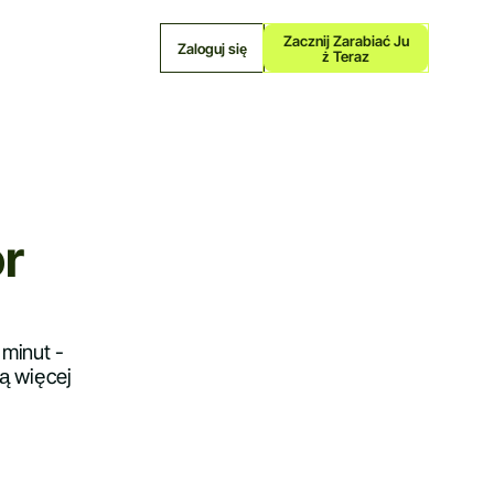
Zacznij Zarabiać Ju
Zaloguj się
Ż Teraz
r
 minut -
ną więcej