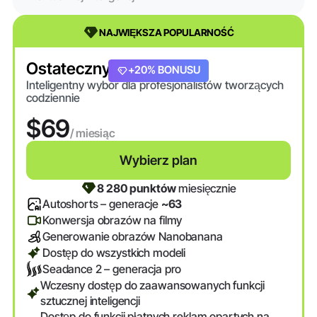
NAJWIĘKSZA POPULARNOŚĆ
Ostateczny
+20% BONUSU
Inteligentny wybór dla profesjonalistów tworzących
codziennie
$69
/ miesiąc
Wybierz plan
8 280 punktów
miesięcznie
Autoshorts – generacje
~63
Konwersja obrazów na filmy
Generowanie obrazów Nanobanana
Dostęp do wszystkich modeli
Seadance 2 – generacja pro
Wczesny dostęp do zaawansowanych funkcji
sztucznej inteligencji
Dostęp do funkcji płatnych reklam opartych na