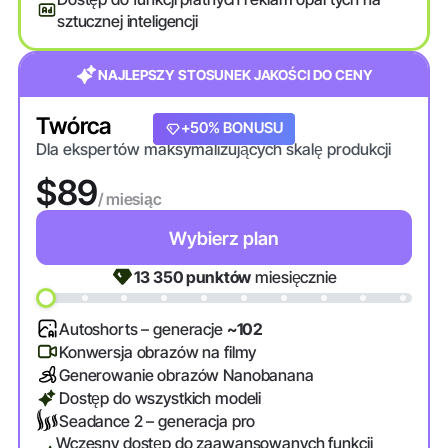
sztucznej inteligencji
NAJLEPSZY STOSUNEK JAKOŚCI DO CENY
Twórca
+20% BONUSU
+50% BONUSU
Dla ekspertów maksymalizujących skalę produkcji
$89
/ miesiąc
Wybierz plan
13 350
punktów
miesięcznie
Autoshorts – generacje
~102
Konwersja obrazów na filmy
Generowanie obrazów Nanobanana
Dostęp do wszystkich modeli
Seadance 2 – generacja pro
Wczesny dostęp do zaawansowanych funkcji