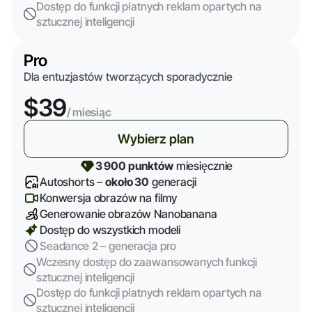
Dostęp do funkcji płatnych reklam opartych na
sztucznej inteligencji
Pro
Dla entuzjastów tworzących sporadycznie
$39
/ miesiąc
Wybierz plan
3 900 punktów
miesięcznie
Autoshorts –
około 30
generacji
Konwersja obrazów na filmy
Generowanie obrazów Nanobanana
Dostęp do wszystkich modeli
Seadance 2 – generacja pro
Wczesny dostęp do zaawansowanych funkcji
sztucznej inteligencji
Dostęp do funkcji płatnych reklam opartych na
sztucznej inteligencji