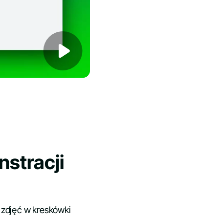
stracji
 zdjęć w kreskówki