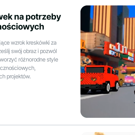
wek na potrzeby
nościowych
jące wzrok kreskówki za
ślij swój obraz i pozwól
worzyć różnorodne style
ecznościowych,
ch projektów.