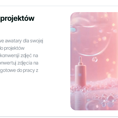
 projektów
e awatary dla swojej
do projektów
konwersji zdjęć na
onwertuj zdjęcia na
G gotowe do pracy z