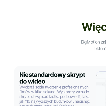
Więc
BigMotion zaj
lektor
Niestandardowy skrypt
do wideo
Wyobraź sobie tworzenie profesjonalnych
filmów w kilka sekund. Wystarczy wrzucić
skrypt lub wpisać krótką podpowiedź, taką
jak "10 najwyższych budynków", nacisnąć
przycisk start i gotowe! Koniec ze