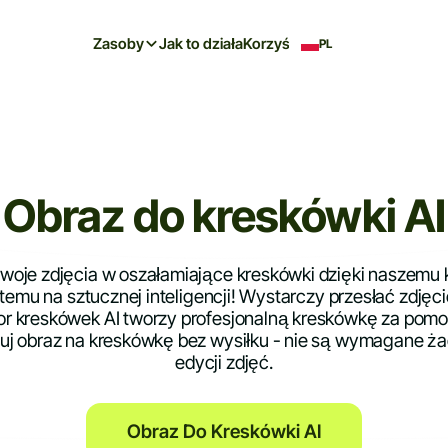
Zasoby
Jak to działa
Korzyści
PL
Obraz do kreskówki AI
swoje zdjęcia w oszałamiające kreskówki dzięki naszemu
emu na sztucznej inteligencji! Wystarczy przesłać zdjęc
or kreskówek AI tworzy profesjonalną kreskówkę za pomo
tuj obraz na kreskówkę bez wysiłku - nie są wymagane ż
edycji zdjęć.
Obraz Do Kreskówki AI