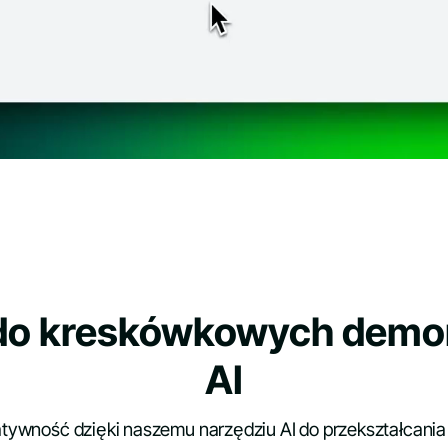
do kreskówkowych demon
AI
atywność dzięki naszemu narzędziu AI do przekształcania