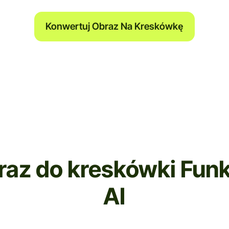
Konwertuj Obraz Na Kreskówkę
raz do kreskówki Funk
AI