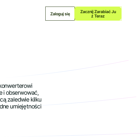
Zacznij Zarabiać Ju
Zaloguj się
Ż Teraz
 konwerterowi
ie i obserwować,
cą zaledwie kilku
adne umiejętności