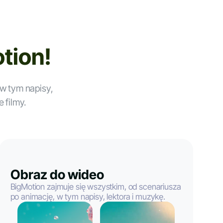
tion!
 w tym napisy,
 filmy.
Obraz do wideo
BigMotion zajmuje się wszystkim, od scenariusza
po animację, w tym napisy, lektora i muzykę.