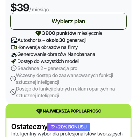
$39
/ miesiąc
Wybierz plan
3 900 punktów
miesięcznie
Autoshorts –
około 30
generacji
Konwersja obrazów na filmy
Generowanie obrazów Nanobanana
Dostęp do wszystkich modeli
Seadance 2 – generacja pro
Wczesny dostęp do zaawansowanych funkcji
sztucznej inteligencji
Dostęp do funkcji płatnych reklam opartych na
sztucznej inteligencji
NAJWIĘKSZA POPULARNOŚĆ
Ostateczny
+20% BONUSU
Inteligentny wybór dla profesjonalistów tworzących