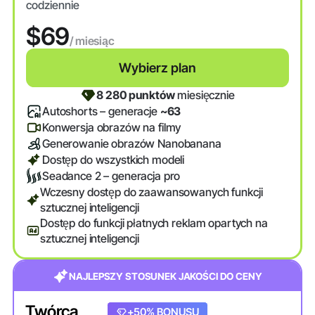
codziennie
$69
/ miesiąc
Wybierz plan
8 280 punktów
miesięcznie
Autoshorts – generacje
~63
Konwersja obrazów na filmy
Generowanie obrazów Nanobanana
Dostęp do wszystkich modeli
Seadance 2 – generacja pro
Wczesny dostęp do zaawansowanych funkcji
sztucznej inteligencji
Dostęp do funkcji płatnych reklam opartych na
sztucznej inteligencji
NAJLEPSZY STOSUNEK JAKOŚCI DO CENY
Twórca
+20% BONUSU
+50% BONUSU