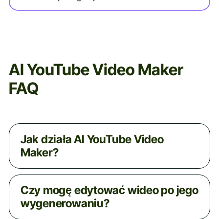
AI YouTube Video Maker
FAQ
Jak działa AI YouTube Video
Maker?
Nasz AI YouTube Video Maker pobiera
Czy mogę edytować wideo po jego
skrypt, automatycznie dobiera elementy
wygenerowaniu?
wizualne, dodaje naturalnie brzmiące