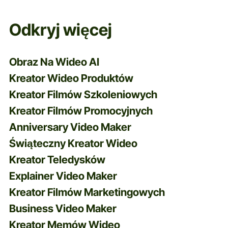
takich jak BigMotion AI Video Generator,
do tworzenia treści i przesyłania ich do
Odkryj więcej
YouTube bez żadnych problemów.
Ważne jest jednak, aby upewnić się, że
Obraz Na Wideo AI
filmy są zgodne z wytycznymi
Kreator Wideo Produktów
społeczności YouTube i zasadami
Kreator Filmów Szkoleniowych
dotyczącymi praw autorskich. Na
Kreator Filmów Promocyjnych
przykład, unikaj używania materiałów
Anniversary Video Maker
chronionych prawem autorskim bez
Świąteczny Kreator Wideo
pozwolenia i upewnij się, że Twoje filmy
Kreator Teledysków
są oryginalne i nie wprowadzają w błąd.
Explainer Video Maker
YouTube wspiera tworzenie
Kreator Filmów Marketingowych
innowacyjnych treści, w tym filmów
Business Video Maker
generowanych przez sztuczną
Kreator Memów Wideo