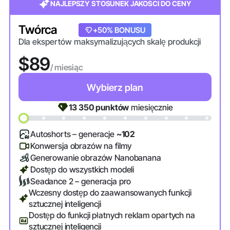
NAJLEPSZY STOSUNEK JAKOŚCI DO CENY
Twórca
+20% BONUSU
+50% BONUSU
Dla ekspertów maksymalizujących skalę produkcji
$89
/ miesiąc
Wybierz plan
13 350
punktów
miesięcznie
Autoshorts – generacje
~102
Konwersja obrazów na filmy
Generowanie obrazów Nanobanana
Dostęp do wszystkich modeli
Seadance 2 – generacja pro
Wczesny dostęp do zaawansowanych funkcji
sztucznej inteligencji
Dostęp do funkcji płatnych reklam opartych na
sztucznej inteligencji