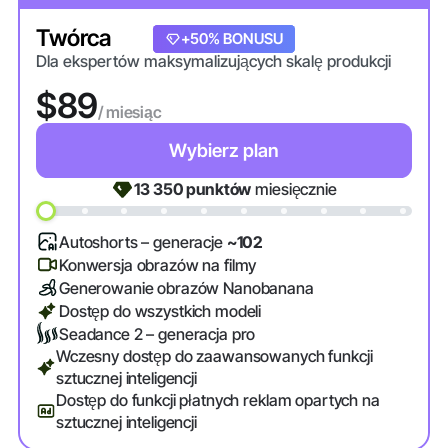
Twórca
+20% BONUSU
+50% BONUSU
Dla ekspertów maksymalizujących skalę produkcji
$89
/ miesiąc
Wybierz plan
13 350
punktów
miesięcznie
Autoshorts – generacje
~102
Konwersja obrazów na filmy
Generowanie obrazów Nanobanana
Dostęp do wszystkich modeli
Seadance 2 – generacja pro
Wczesny dostęp do zaawansowanych funkcji
sztucznej inteligencji
Dostęp do funkcji płatnych reklam opartych na
sztucznej inteligencji