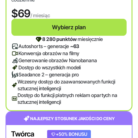
$69
/ miesiąc
Wybierz plan
8 280 punktów
miesięcznie
Autoshorts – generacje
~63
Konwersja obrazów na filmy
Generowanie obrazów Nanobanana
Dostęp do wszystkich modeli
Seadance 2 – generacja pro
Wczesny dostęp do zaawansowanych funkcji
sztucznej inteligencji
Dostęp do funkcji płatnych reklam opartych na
sztucznej inteligencji
NAJLEPSZY STOSUNEK JAKOŚCI DO CENY
Twórca
+20% BONUSU
+50% BONUSU