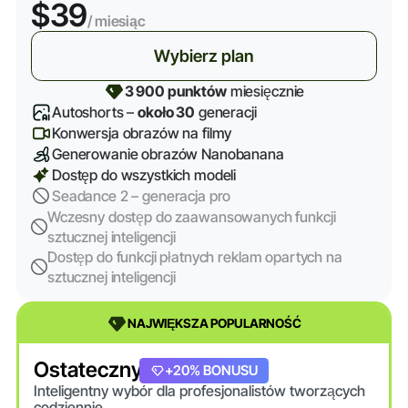
$39
/ miesiąc
Wybierz plan
3 900 punktów
miesięcznie
Autoshorts –
około 30
generacji
Konwersja obrazów na filmy
Generowanie obrazów Nanobanana
Dostęp do wszystkich modeli
Seadance 2 – generacja pro
Wczesny dostęp do zaawansowanych funkcji
sztucznej inteligencji
Dostęp do funkcji płatnych reklam opartych na
sztucznej inteligencji
NAJWIĘKSZA POPULARNOŚĆ
Ostateczny
+20% BONUSU
Inteligentny wybór dla profesjonalistów tworzących
codziennie