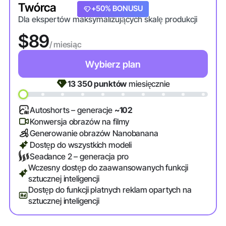
Twórca
+20% BONUSU
+50% BONUSU
Dla ekspertów maksymalizujących skalę produkcji
$89
/ miesiąc
Wybierz plan
13 350
punktów
miesięcznie
Autoshorts – generacje
~102
Konwersja obrazów na filmy
Generowanie obrazów Nanobanana
Dostęp do wszystkich modeli
Seadance 2 – generacja pro
Wczesny dostęp do zaawansowanych funkcji
sztucznej inteligencji
Dostęp do funkcji płatnych reklam opartych na
sztucznej inteligencji