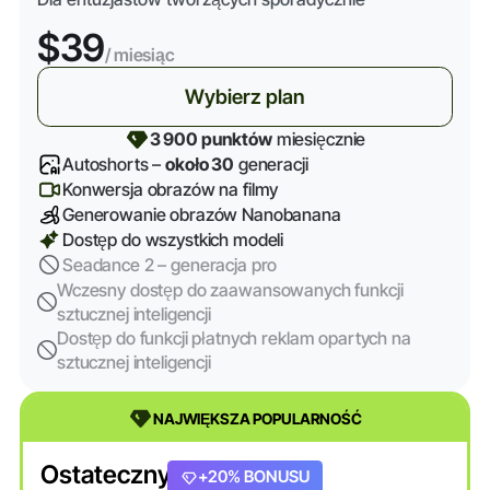
$39
/ miesiąc
Wybierz plan
3 900 punktów
miesięcznie
Autoshorts –
około 30
generacji
Konwersja obrazów na filmy
Generowanie obrazów Nanobanana
Dostęp do wszystkich modeli
Seadance 2 – generacja pro
Wczesny dostęp do zaawansowanych funkcji
sztucznej inteligencji
Dostęp do funkcji płatnych reklam opartych na
sztucznej inteligencji
NAJWIĘKSZA POPULARNOŚĆ
Ostateczny
+20% BONUSU