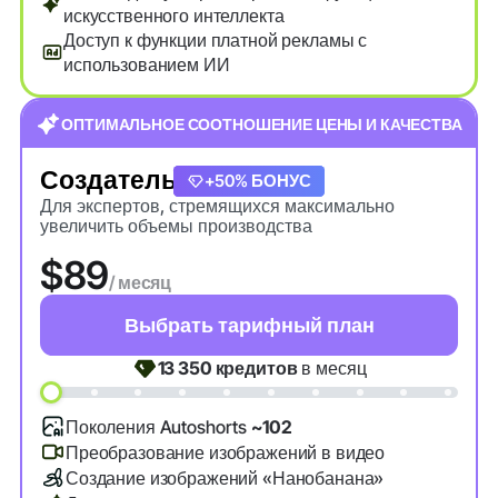
искусственного интеллекта
Доступ к функции платной рекламы с
использованием ИИ
ОПТИМАЛЬНОЕ СООТНОШЕНИЕ ЦЕНЫ И КАЧЕСТВА
Создатель
+20% БОНУС
+50% БОНУС
Для экспертов, стремящихся максимально
увеличить объемы производства
$89
/ месяц
Выбрать тарифный план
13 350
кредитов
в месяц
Поколения Autoshorts
~102
Преобразование изображений в видео
Создание изображений «Нанобанана»