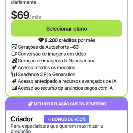
diariamente
$69
/ mês
Selecionar plano
8.280 créditos
por mês
Gerações de Autoshorts
~63
Conversão de imagens em vídeo
Geração de imagens da Nanobanana
Acesso a todos os modelos
Seadance 2 Pro Generation
Acesso antecipado a recursos avançados de IA
Acesso ao recurso de anúncios pagos com IA
MELHOR RELAÇÃO CUSTO-BENEFÍCIO
Criador
+20% DE BÔNUS
BÔNUS DE +50%
Para especialistas que querem maximizar a
produção