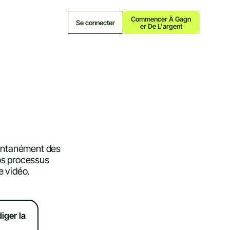
Commencer À Gagn
Se connecter
Er De L'argent
tantanément des
vos processus
 vidéo.
iger la