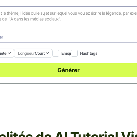
er
Emoji
Hashtags
ieté
Longueur
Court
Générer