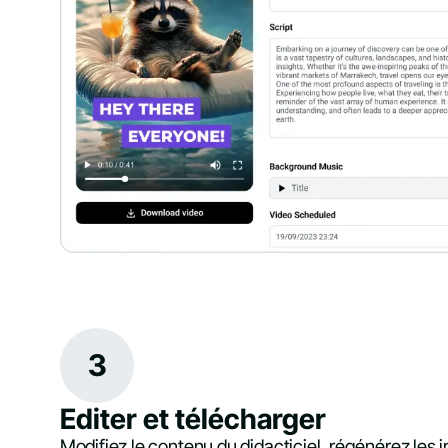
3
Editer et télécharger
Modifiez le contenu du didacticiel, régénérez les 