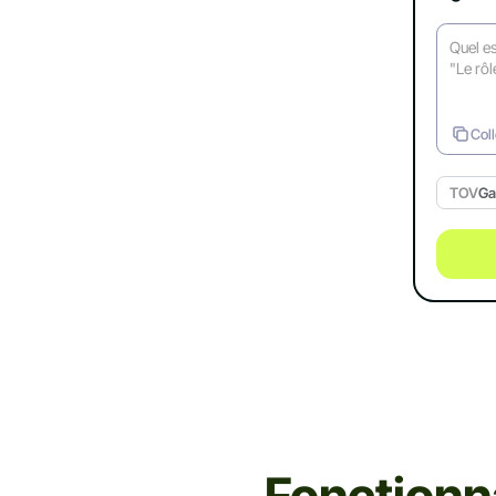
Coll
TOV
Ga