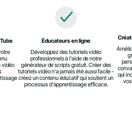
Créat
uTube
Éducateurs en ligne
Amélio
votre
Développez des tutoriels vidéo
g
enu
professionnels à l'aide de notre
pers
 vidéo
générateur de scripts gratuit. Créer des
convai
s
tutoriels vidéo n'a jamais été aussi facile -
qui in
ntissage
créez un contenu éducatif qui soutient un
vos
processus d'apprentissage efficace.