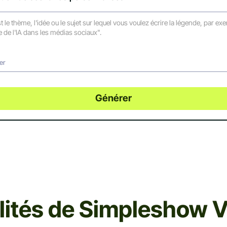
er
Générer
lités de Simpleshow 