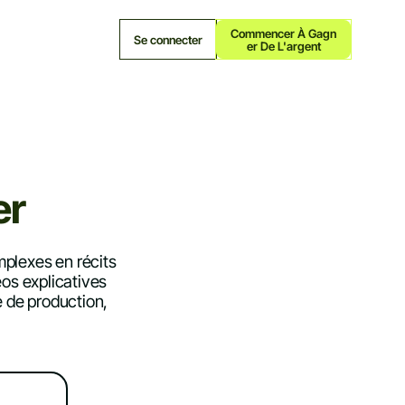
Commencer À Gagn
Se connecter
Er De L'argent
er
mplexes en récits
éos explicatives
 de production,