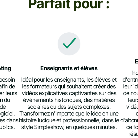
Parfait pour :
E
eting
Enseignants et élèves
In
 besoin
Idéal pour les enseignants, les élèves et
d'entr
afin de
les formateurs qui souhaitent créer des
leur 
er leurs
vidéos explicatives captivantes sur des
de nou
on du
événements historiques, des matières
leur
 de
scolaires ou des sujets complexes.
vidé
giciel.
Transformez n'importe quelle idée en une
xes dans
histoire ludique et professionnelle, dans le
d'abonn
ublics.
style Simpleshow, en quelques minutes.
de fo
résu