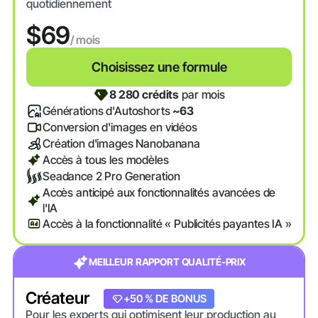
quotidiennement
$69
/ mois
Choisissez une formule
8 280 crédits
par mois
Générations d'Autoshorts
~63
Conversion d'images en vidéos
Création d'images Nanobanana
Accès à tous les modèles
Seadance 2 Pro Generation
Accès anticipé aux fonctionnalités avancées de
l'IA
Accès à la fonctionnalité « Publicités payantes IA »
MEILLEUR RAPPORT QUALITÉ-PRIX
Créateur
+20 % DE BONUS
+50 % DE BONUS
Pour les experts qui optimisent leur production au