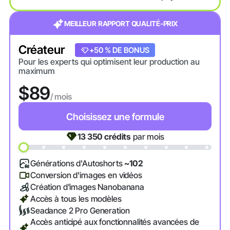
MEILLEUR RAPPORT QUALITÉ-PRIX
Créateur
+20 % DE BONUS
+50 % DE BONUS
Pour les experts qui optimisent leur production au
maximum
$89
/ mois
Choisissez une formule
13 350
crédits
par mois
Générations d'Autoshorts
~102
Conversion d'images en vidéos
Création d'images Nanobanana
Accès à tous les modèles
Seadance 2 Pro Generation
Accès anticipé aux fonctionnalités avancées de