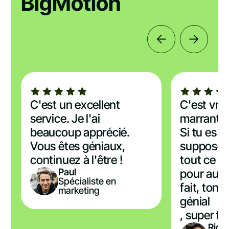
BigMotion
C'est un excellent
C'est vra
service. Je l'ai
marrant à 
beaucoup apprécié.
Si tu es là
Vous êtes géniaux,
supposer q
continuez à l'être !
tout ce q
Paul
pour aujo
Spécialiste en
fait, ton l
marketing
génial
, super fac
Rick