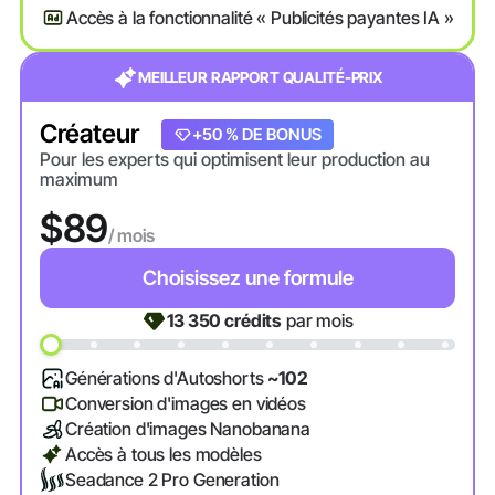
Accès à la fonctionnalité « Publicités payantes IA »
MEILLEUR RAPPORT QUALITÉ-PRIX
Créateur
+20 % DE BONUS
+50 % DE BONUS
Pour les experts qui optimisent leur production au
maximum
$89
/ mois
Choisissez une formule
13 350
crédits
par mois
Générations d'Autoshorts
~102
Conversion d'images en vidéos
Création d'images Nanobanana
Accès à tous les modèles
Seadance 2 Pro Generation