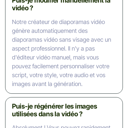
Puis-je modifier manuellement la
prend votre script écrit et le transforme
vidéo ?
en une vidéo entièrement produite. Il
vous suffit de saisir votre script, de
Notre créateur de diaporamas vidéo
sélectionner le style, la voix et la musique
génère automatiquement des
de fond que vous préférez, et l'IA se
diaporamas vidéo sans visage avec un
charge du reste. L'IA s'occupe du reste.
aspect professionnel. Il n'y a pas
Elle sélectionne automatiquement les
d'éditeur vidéo manuel, mais vous
éléments visuels pertinents, génère une
pouvez facilement personnaliser votre
voix off naturelle, ajoute des légendes et
script, votre style, votre audio et vos
choisit de la musique pour créer une
images avant la génération.
vidéo professionnelle. La vidéo est
ensuite rendue dans le nuage pour un
Puis-je régénérer les images
traitement rapide et efficace.
utilisées dans la vidéo ?
Absolument ! Vous pouvez rapidement