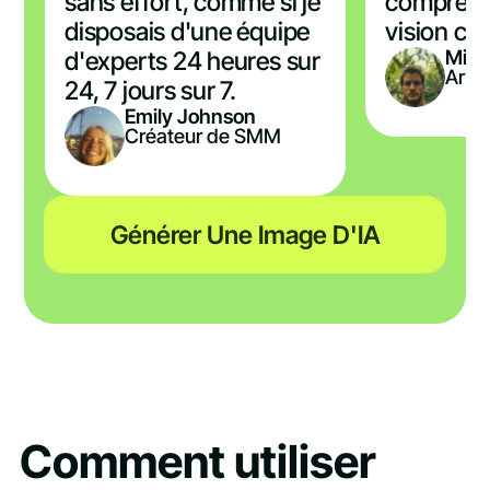
sans effort, comme si je
comprend
disposais d'une équipe
vision cré
Mich
d'experts 24 heures sur
Artis
24, 7 jours sur 7.
Emily Johnson
Créateur de SMM
Générer Une Image D'IA
Comment utiliser