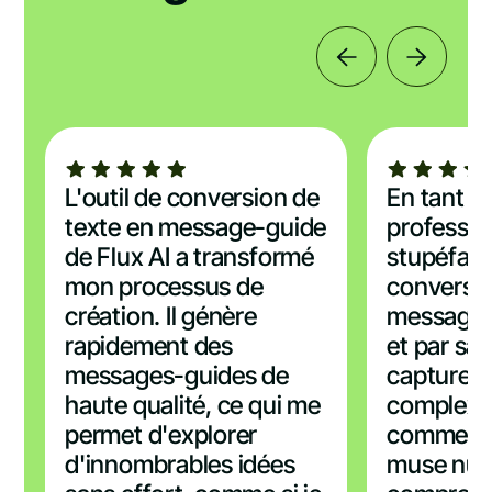
L'outil de conversion de
En tant qu
texte en message-guide
profession
de Flux AI a transformé
stupéfaite
mon processus de
conversio
création. Il génère
message-
rapidement des
et par sa 
messages-guides de
capturer 
haute qualité, ce qui me
complexes
permet d'explorer
comme si 
d'innombrables idées
muse num