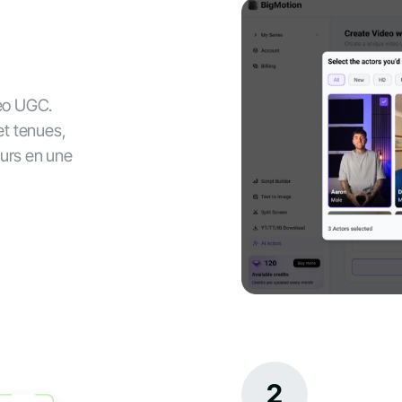
déo UGC.
et tenues,
eurs en une
2