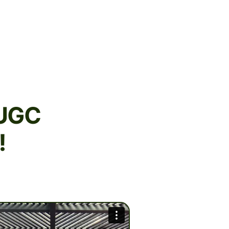
 UGC
!