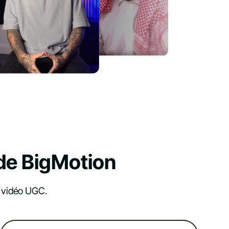
 de BigMotion
s vidéo UGC.