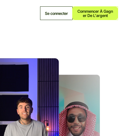
Commencer À Gagn
Se connecter
Er De L'argent