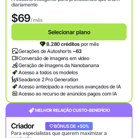
diariamente
$69
/ mês
Selecionar plano
8.280 créditos
por mês
Gerações de Autoshorts
~63
Conversão de imagens em vídeo
Geração de imagens da Nanobanana
Acesso a todos os modelos
Seadance 2 Pro Generation
Acesso antecipado a recursos avançados de IA
Acesso ao recurso de anúncios pagos com IA
MELHOR RELAÇÃO CUSTO-BENEFÍCIO
Criador
+20% DE BÔNUS
BÔNUS DE +50%
Para especialistas que querem maximizar a