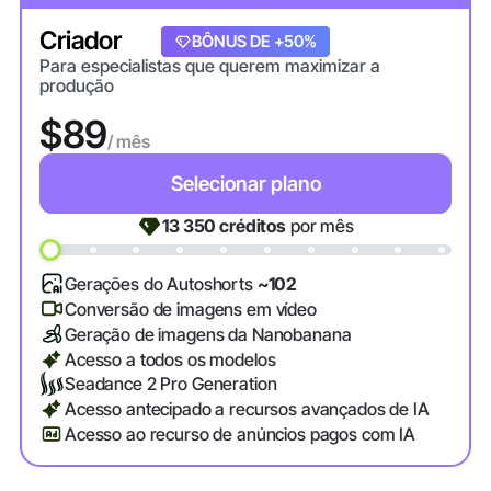
Criador
+20% DE BÔNUS
BÔNUS DE +50%
Para especialistas que querem maximizar a
produção
$89
/ mês
Selecionar plano
13 350
créditos
por mês
Gerações do Autoshorts
~102
Conversão de imagens em vídeo
Geração de imagens da Nanobanana
Acesso a todos os modelos
Seadance 2 Pro Generation
Acesso antecipado a recursos avançados de IA
Acesso ao recurso de anúncios pagos com IA