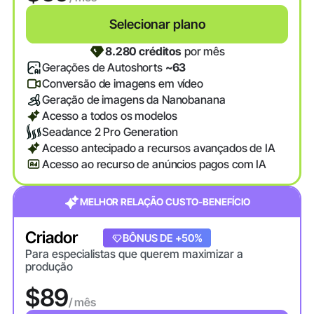
Selecionar plano
8.280 créditos
por mês
Gerações de Autoshorts
~63
Conversão de imagens em vídeo
Geração de imagens da Nanobanana
Acesso a todos os modelos
Seadance 2 Pro Generation
Acesso antecipado a recursos avançados de IA
Acesso ao recurso de anúncios pagos com IA
MELHOR RELAÇÃO CUSTO-BENEFÍCIO
Criador
+20% DE BÔNUS
BÔNUS DE +50%
Para especialistas que querem maximizar a
produção
$89
/ mês