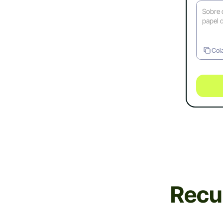
Col
Recu