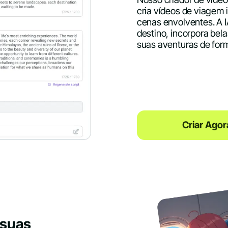
cria vídeos de viagem 
cenas envolventes. A 
destino, incorpora bel
suas aventuras de form
Criar Agor
 suas