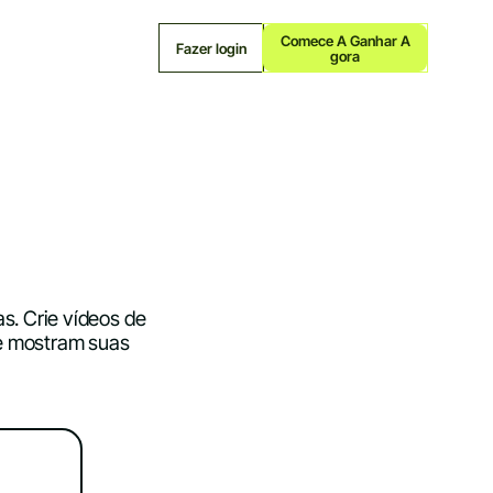
Comece A Ganhar A
Fazer login
Gora
s. Crie vídeos de
e mostram suas