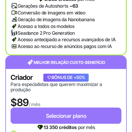
Gerações de Autoshorts
~63
Conversão de imagens em vídeo
Geração de imagens da Nanobanana
Acesso a todos os modelos
Seadance 2 Pro Generation
Acesso antecipado a recursos avançados de IA
Acesso ao recurso de anúncios pagos com IA
MELHOR RELAÇÃO CUSTO-BENEFÍCIO
Criador
+20% DE BÔNUS
BÔNUS DE +50%
Para especialistas que querem maximizar a
produção
$89
/ mês
Selecionar plano
13 350
créditos
por mês