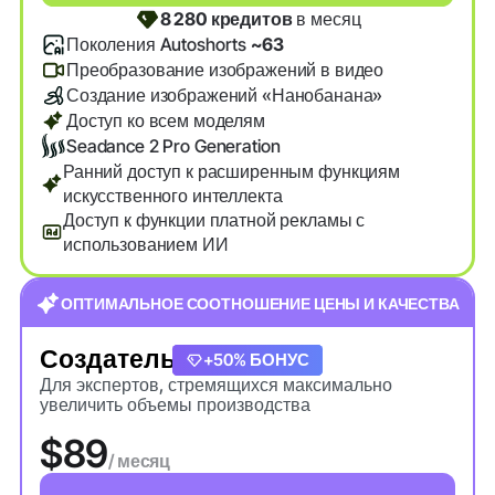
8 280 кредитов
в месяц
Поколения Autoshorts
~63
Преобразование изображений в видео
Создание изображений «Нанобанана»
Доступ ко всем моделям
Seadance 2 Pro Generation
Ранний доступ к расширенным функциям
искусственного интеллекта
Доступ к функции платной рекламы с
использованием ИИ
ОПТИМАЛЬНОЕ СООТНОШЕНИЕ ЦЕНЫ И КАЧЕСТВА
Создатель
+20% БОНУС
+50% БОНУС
Для экспертов, стремящихся максимально
увеличить объемы производства
$89
/ месяц