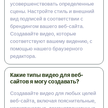
выберите фоновую музыку и
усовершенствовать определенные
голосовое сопровождение с
сцены. Настройте стиль и внешний
помощью искусственного
вид подписей в соответствии с
интеллекта, и искусственный
брендингом вашего веб-сайта.
интеллект автоматически создаст
Создавайте видео, которые
соответствуют вашему видению, с
ваше онлайн-видео. Загрузите
помощью нашего браузерного
высококачественное видео в
редактора.
формате MP4, чтобы загрузить его
на свой веб-сайт.
Какие типы видео для веб-
сайтов я могу создавать?
Создавайте видео для любых целей
веб-сайта, включая пояснительные,