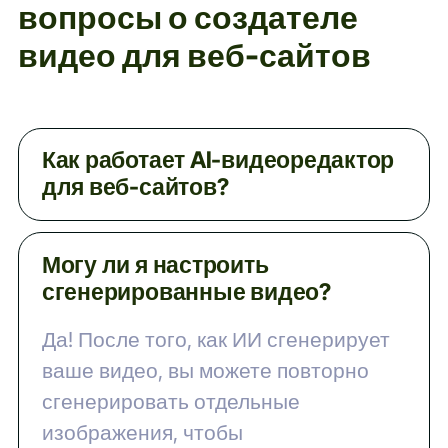
вопросы о создателе
видео для веб-сайтов
Как работает AI-видеоредактор
для веб-сайтов?
Наш видеоредактор использует
Могу ли я настроить
инструменты искусственного
сгенерированные видео?
интеллекта для создания
профессиональных видеороликов на
Да! После того, как ИИ сгенерирует
основе вашего текста. Введите
ваше видео, вы можете повторно
сценарий, выберите стиль видео из
сгенерировать отдельные
нашей библиотеки шаблонов,
изображения, чтобы