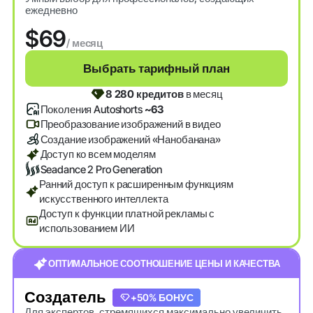
ежедневно
$69
/ месяц
Выбрать тарифный план
8 280 кредитов
в месяц
Поколения Autoshorts
~63
Преобразование изображений в видео
Создание изображений «Нанобанана»
Доступ ко всем моделям
Seadance 2 Pro Generation
Ранний доступ к расширенным функциям
искусственного интеллекта
Доступ к функции платной рекламы с
использованием ИИ
ОПТИМАЛЬНОЕ СООТНОШЕНИЕ ЦЕНЫ И КАЧЕСТВА
Создатель
+20% БОНУС
+50% БОНУС
Для экспертов, стремящихся максимально увеличить