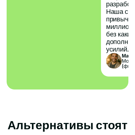
разработ
Наша сер
привычек
миллиона
без каки
дополнит
усилий.
Марк
Моби
(фитн
Альтернативы стоят