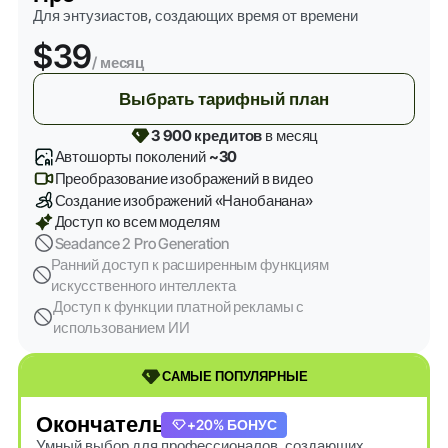
Для энтузиастов, создающих время от времени
$39
/ месяц
Выбрать тарифный план
3 900 кредитов
в месяц
Автошорты поколений
~30
Преобразование изображений в видео
Создание изображений «Нанобанана»
Доступ ко всем моделям
Seadance 2 Pro Generation
Ранний доступ к расширенным функциям
искусственного интеллекта
Доступ к функции платной рекламы с
использованием ИИ
САМЫЕ ПОПУЛЯРНЫЕ
Окончательный
+20% БОНУС
Умный выбор для профессионалов, создающих