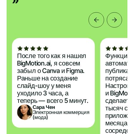
После того как я нашел
Функция
BigMotion.ai, я совсем
автомати
забыл о Canva и Figma.
публикац
Раньше на создание
потрясаю
слайд-шоу у меня
Настройте
уходило 3 часа, а
и BigMotio
теперь — всего 5 минут.
сделает з
Сара Чен
тысяч ск
Электронная коммерция
приложен
(мода)
месяца, п
сосредот