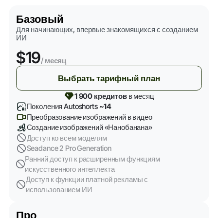
Базовый
Для начинающих, впервые знакомящихся с созданием
ИИ
$19
/ месяц
Выбрать тарифный план
1 900 кредитов
в месяц
Поколения Autoshorts
~14
Преобразование изображений в видео
Создание изображений «Нанобанана»
Доступ ко всем моделям
Seadance 2 Pro Generation
Ранний доступ к расширенным функциям
искусственного интеллекта
Доступ к функции платной рекламы с
использованием ИИ
Про