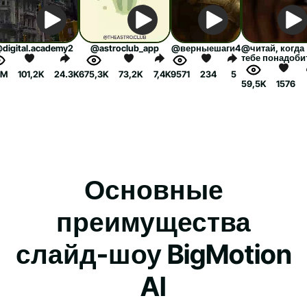
digital.academy2
@astroclub_app
@верныешаги4
@читай, когда
тебе понадоби
4M
101,2K
24.3K
675,3K
73,2K
7,4K
9571
234
5
59,5K
1576
Основные
преимущества
слайд-шоу BigMotion
AI