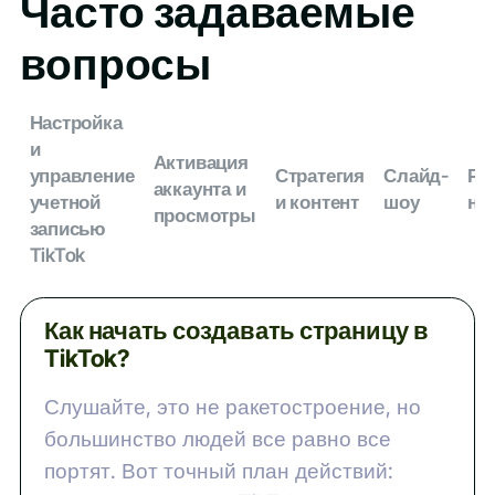
Часто задаваемые
вопросы
Настройка
и
Активация
управление
Стратегия
Слайд-
Ра
аккаунта и
учетной
и контент
шоу
на
просмотры
записью
TikTok
Как начать создавать страницу в
TikTok?
Слушайте, это не ракетостроение, но
большинство людей все равно все
портят. Вот точный план действий: