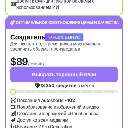
Доступ к функции платной рекламы с
использованием ИИ
ОПТИМАЛЬНОЕ СООТНОШЕНИЕ ЦЕНЫ И КАЧЕСТВА
Создатель
+20% БОНУС
+50% БОНУС
Для экспертов, стремящихся максимально
увеличить объемы производства
$89
/ месяц
Выбрать тарифный план
13 350
кредитов
в месяц
Поколения Autoshorts
~102
Преобразование изображений в видео
Создание изображений «Нанобанана»
Доступ ко всем моделям
Seadance 2 Pro Generation