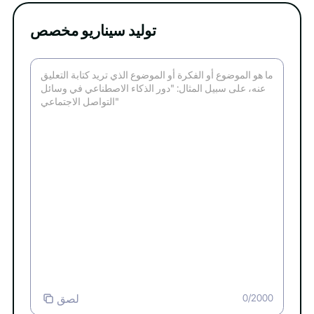
توليد سيناريو مخصص
لصق
0/2000