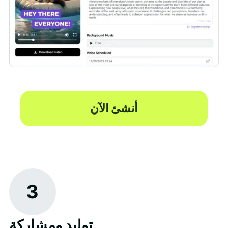
أنشئ الآن
3
توليد ومشاركة