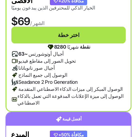
الأقصى
+20% مكافأة
الخيار الذكي للمحترفين الذين يبدعون يوميًا
$69
/ الشهر
اختر خطة
8280 نقطة
شهريًا
أجيال أوتوشورتس
~63
تحويل الصور إلى مقاطع فيديو
أجيال صور نانوبانانا
الوصول إلى جميع النماذج
Seadance 2 Pro Generation
الوصول المبكر إلى ميزات الذكاء الاصطناعي المتقدمة
الوصول إلى ميزة الإعلانات المدفوعة التي تعمل بالذكاء
الاصطناعي
أفضل قيمة
المبدع
+20% مكافأة
+50% مكافأة