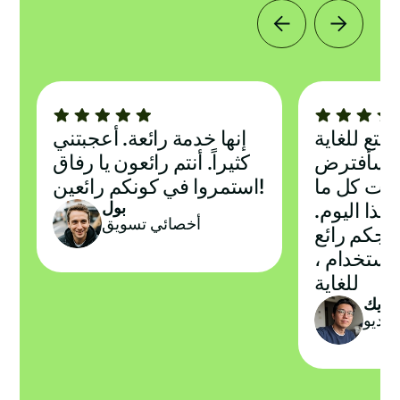
إنها خدمة رائعة. أعجبتني
، فسأفترض
كثيراً. أنتم رائعون يا رفاق
بذلت كل ما
استمروا في كونكم رائعين!
بول
هذا اليوم.
أخصائي تسويق
امجكم رائع
، وهو سهل الاستخدام
للغاية
ريك
فيديو