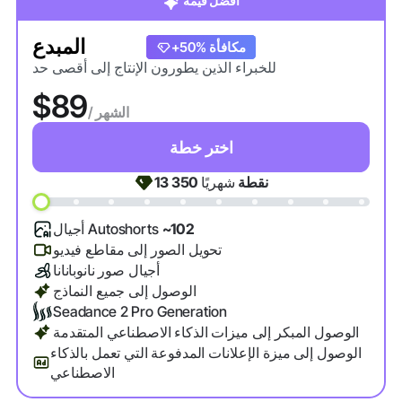
أفضل قيمة
المبدع
+20% مكافأة
+50% مكافأة
للخبراء الذين يطورون الإنتاج إلى أقصى حد
$89
/ الشهر
اختر خطة
نقطة
شهريًا
13 350
~102
أجيال Autoshorts
تحويل الصور إلى مقاطع فيديو
أجيال صور نانوبانانا
الوصول إلى جميع النماذج
Seadance 2 Pro Generation
الوصول المبكر إلى ميزات الذكاء الاصطناعي المتقدمة
الوصول إلى ميزة الإعلانات المدفوعة التي تعمل بالذكاء
الاصطناعي