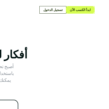
ابدأ الكسب الآن
تسجيل الدخول
أفكار ل
أصبح تح
باستخدام