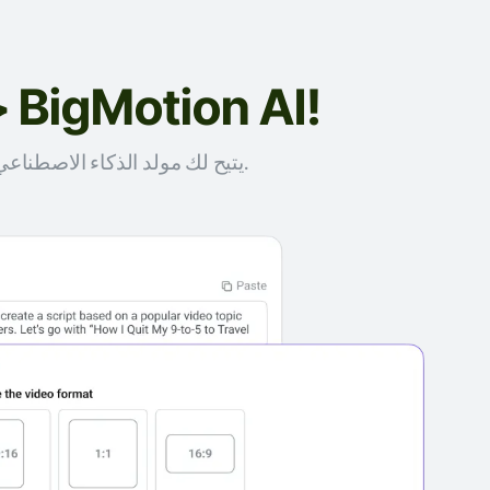
حوّل الأفكار إلى مقاطع فيديو دون عناء مع BigMotion AI!
🎬 يتيح لك مولد الذكاء الاصطناعي لتحويل الأفكار إلى مقاطع فيديو في دقائق، مما يساعدك على مشاركة رسالتك مع العالم.