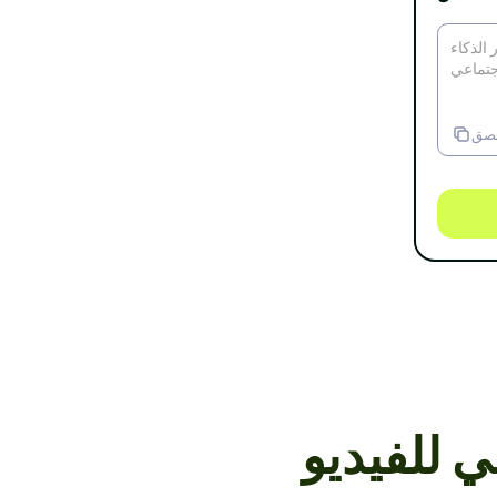
صق
ي للفيديو