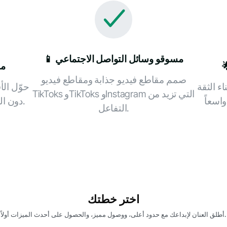
📱 مسوقو وسائل التواصل الاجتماعي
🎥
صمم مقاطع فيديو جذابة ومقاطع فيديو
ء الثقة
حوّل الأ
TikToks وTikToks وInstagram التي تزيد من
على YouTube دون الحاجة إلى فريق إنتاج.
التفاعل.
اختر خطتك
أطلق العنان لإبداعك مع حدود أعلى، ووصول مميز، والحصول على أحدث الميزات أولاً.