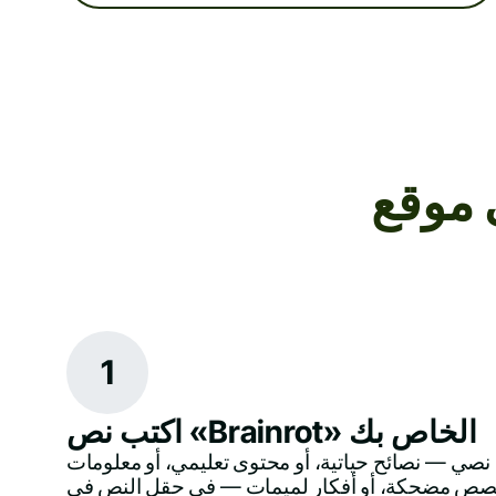
1
اكتب نص «Brainrot» الخاص بك
صي — نصائح حياتية، أو محتوى تعليمي، أو معلومات
صص مضحكة، أو أفكار لميمات — في حقل النص في