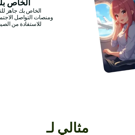
قم بتنزيل ونشر محتوى Brainrot الخ
للاستفادة من الصي
مثالي لـ