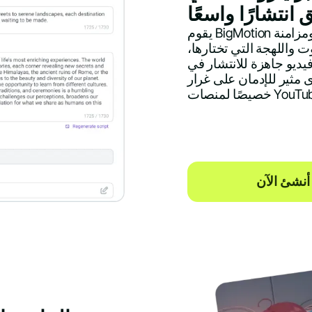
انتشارًا واسعًا
يقوم BigMotion بدمج النص الخاص بك مع خلفيات ألعاب جذابة، ومزامنة
 واللهجة التي تختارها،
يديو جاهزة للانتشار في
مان على غرار "brainrot" مصمم
أنشئ الآن