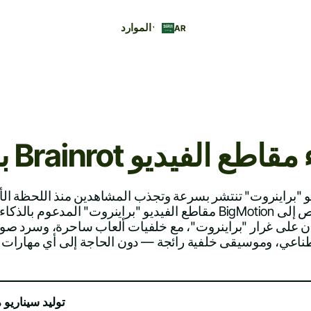
الموارد
AR
Brain لإنشاء مقاطع الفيديو
 "براينروت" تنتشر بسرعة وتجذب المشاهدين منذ اللحظة الأ
مقاطع الفيديو "براينروت" المدعوم بالذكاء الاصطناعي من gMotion
ان على غرار "براينروت"، مع خلفيات ألعاب ساحرة، وسرد صوت
توليد سيناري