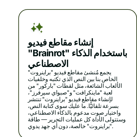
إنشاء مقاطع فيديو
"Brainrot" باستخدام الذكاء
الاصطناعي
يجمع مُنشئ مقاطع فيديو "براينروت"
الخاص بنا بين النص الذي تكتبه وخلفيات
الألعاب الشائعة، مثل لقطات "باركور" من
لعبة "ماينكرافت" و"صبواي سيرفرز"،
لإنشاء مقاطع فيديو "براينروت" تنتشر
بسرعة تلقائيًّا. ما عليك سوى كتابة النص،
واختيار صوت مدعوم بالذكاء الاصطناعي،
وستتولى الأداة كل عمليات التحرير — طاقة
"براينروت" خالصة، دون أي جهد يدوي.