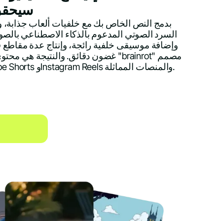
سيحقق 
السرد الصوتي المدعوم بالذكاء الاصطناعي بالصوت
وإضافة موسيقى خلفية رائجة، وإنتاج عدة مقاطع ف
غضون دقائق. والنتيجة هي محتوى مثير للإد
خصيصًا لمنصات YouTube Shorts وInstagram Reels والمنصات المماثلة.