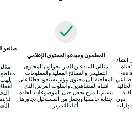
صانعو ا
المعلمون ومبدعو المحتوى الإعلامي
 إنشاء
قناة "YouTube Shorts" أو "Instagram
مثالي للمبدعين الذين يحولون المحتوى
مثالي
دون ظهور الوجه وبطاقة مفعمة
التعليمي والنصائح العملية والمعلومات
مقاطع ف
صطناعي
المفاجئة إلى محتوى مؤثر يستحوذ فعليًا على
يلهب 
لخالية
انتباه المشاهدين. وأسلوب العرض الذي
لقطات
فية
يتسم بالمرح يجعل حتى الموضوعات الجادة
التح
 — دون
جذابة عاطفيًا ويجعل من المستحيل تجاوزها
للانت
مهارات
أثناء التمرير.
الأش