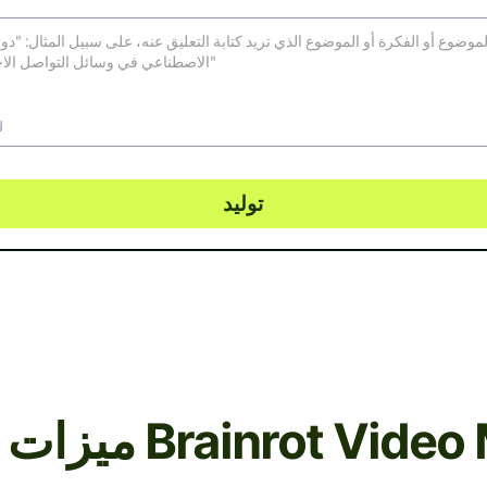
ل
توليد
امج Brainrot Video Maker