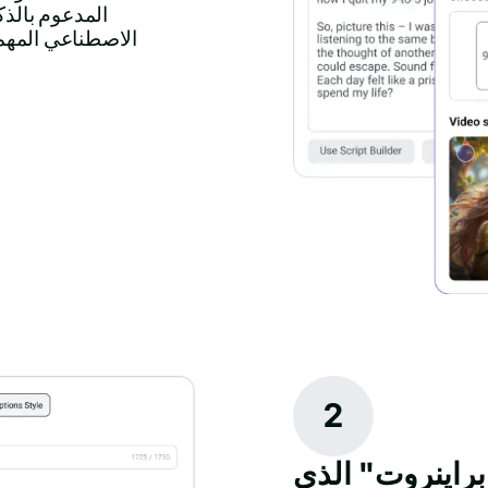
الاصطناعي المهمة
2
براينروت" الذي