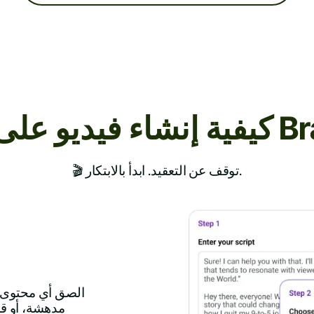
وقع Brainrot
🎬 توقف عن التعقيد. ابدأ بالابتكار.
الصق أي محتوى ن
مدهشة، أو ق