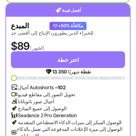
أفضل قيمة
المبدع
+20% مكافأة
+50% مكافأة
للخبراء الذين يطورون الإنتاج إلى أقصى حد
$89
/ الشهر
اختر خطة
نقطة
شهريًا
13 350
~102
أجيال Autoshorts
تحويل الصور إلى مقاطع فيديو
أجيال صور نانوبانانا
الوصول إلى جميع النماذج
Seadance 2 Pro Generation
الوصول المبكر إلى ميزات الذكاء الاصطناعي المتقدمة
الوصول إلى ميزة الإعلانات المدفوعة التي تعمل بالذكاء
الاصطناعي