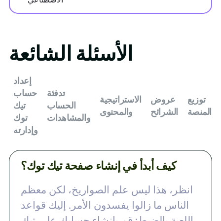
الأسئلة الشائعة
إعداد
تدفئة
حساب
توزيع
عروض
الاستراتيجية
الحساب
تيك
المنصة
الشرائح
والمحتوى
والمشاهدات
توك
وإدارته
كيف أبدأ في إنشاء صفحة تيك توك؟
انظر، هذا ليس علم الصواريخ، لكن معظم
الناس ما زالوا يفسدون الأمر. إليك قواعد
اللعبة بالضبط: قم بإنشاء حسابك على تيك