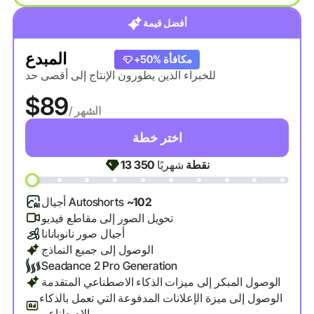
أفضل قيمة
المبدع
+20% مكافأة
+50% مكافأة
للخبراء الذين يطورون الإنتاج إلى أقصى حد
$89
/ الشهر
اختر خطة
نقطة
شهريًا
13 350
~102
أجيال Autoshorts
تحويل الصور إلى مقاطع فيديو
أجيال صور نانوبانانا
الوصول إلى جميع النماذج
Seadance 2 Pro Generation
الوصول المبكر إلى ميزات الذكاء الاصطناعي المتقدمة
الوصول إلى ميزة الإعلانات المدفوعة التي تعمل بالذكاء
الاصطناعي