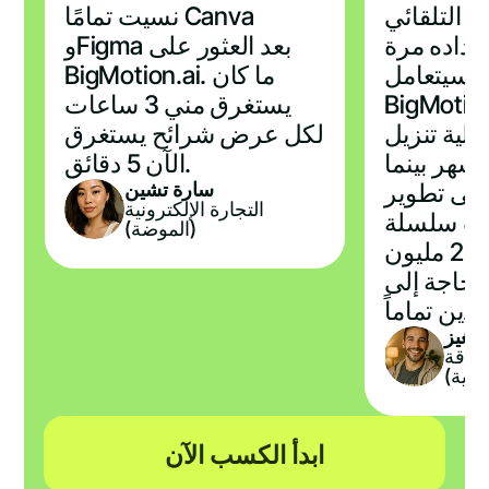
 التلقائي
نسيت تمامًا Canva
إعداده مرة
وFigma بعد العثور على
 وسيتعامل
BigMotion.ai. ما كان
BigMot مع كل شيء
يستغرق مني 3 ساعات
 عملية تنزيل
لكل عرض شرائح يستغرق
لتطبيق في 3 أشهر بينما
الآن 5 دقائق.
سارة تشين
على تطوير
التجارة الإلكترونية
قت سلسلة
(الموضة)
"عاداتنا السبع" 2.3 مليون
لحاجة إلى
دين تماماً
يغيز
لياقة
بدنية)
ابدأ الكسب الآن