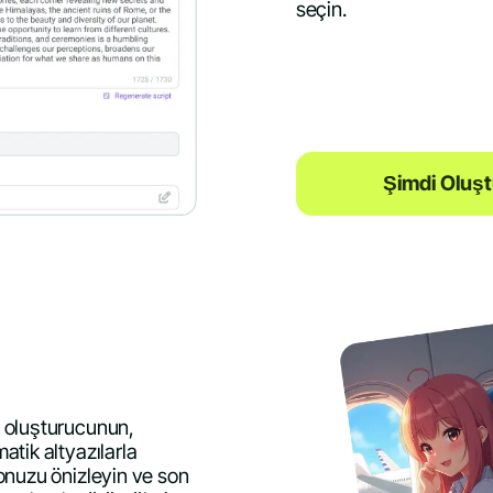
seçin.
Şimdi Oluşt
o oluşturucunun,
atik altyazılarla
onuzu önizleyin ve son