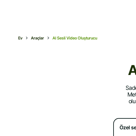
Ev
Araçlar
AI Sesli Video Oluşturucu
A
Sade
Met
olu
Özel s