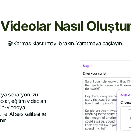
 Videolar Nasıl Oluştu
🎬 Karmaşıklaştırmayı bırakın. Yaratmaya başlayın.
 veya senaryonuzu
olar, eğitim videoları
tin-videoya
nel AI ses kalitesine
ır.