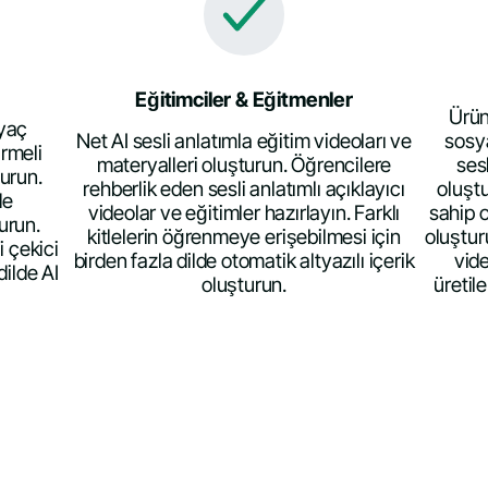
Eğitimciler & Eğitmenler
Ürün
iyaç
Net AI sesli anlatımla eğitim videoları ve
sosya
rmeli
materyalleri oluşturun. Öğrencilere
ses
urun.
rehberlik eden sesli anlatımlı açıklayıcı
oluşt
de
videolar ve eğitimler hazırlayın. Farklı
sahip 
urun.
kitlelerin öğrenmeye erişebilmesi için
oluştur
i çekici
birden fazla dilde otomatik altyazılı içerik
vide
dilde AI
oluşturun.
üretil