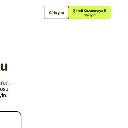
Şimdi Kazanmaya B
Giriş yap
Aşlayın
cu
urun.
eosu
yin.