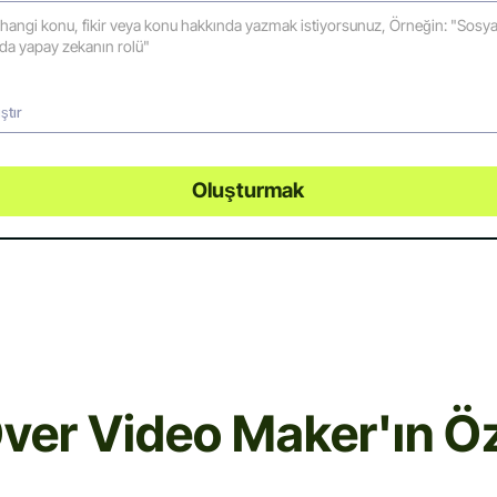
ştır
Oluşturmak
ver Video Maker'ın Öze