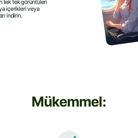
n tek tek görüntüleri
a içerikleri veya
rı indirin.
Mükemmel: