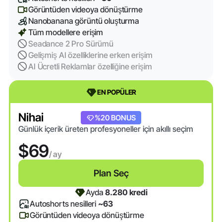
Görüntüden videoya dönüştürme
Nanobanana görüntü oluşturma
Tüm modellere erişim
Seadance 2 Pro Sürümü
Gelişmiş AI özelliklerine erken erişim
AI Ücretli Reklamlar özelliğine erişim
EN POPÜLER
Nihai
%20 BONUS
Günlük içerik üreten profesyoneller için akıllı seçim
$69
/ ay
Plan Seç
Ayda
8.280 kredi
Autoshorts nesilleri
~63
Görüntüden videoya dönüştürme