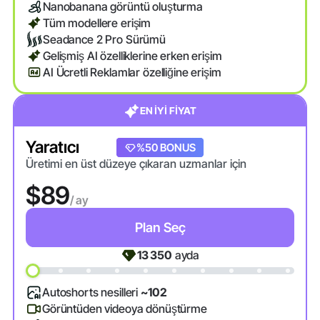
Nanobanana görüntü oluşturma
Tüm modellere erişim
Seadance 2 Pro Sürümü
Gelişmiş AI özelliklerine erken erişim
AI Ücretli Reklamlar özelliğine erişim
EN İYİ FİYAT
Yaratıcı
%20 BONUS
%50 BONUS
Üretimi en üst düzeye çıkaran uzmanlar için
$89
/ ay
Plan Seç
13 350
ayda
Autoshorts nesilleri
~102
Görüntüden videoya dönüştürme