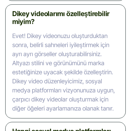
Çevrimiçi dikey video oluşturucumuz,
Dikey videolarımı özelleştirebilir
metninizi dikey videolara dönüştürmek
miyim?
için yapay zeka destekli düzenleme
özelliğini kullanır. Metninizi girin, dikey
Evet! Dikey videonuzu oluşturduktan
format için tasarlanmış video şablonlarını
sonra, belirli sahneleri iyileştirmek için
seçin, arka plan müziğini ve yapay zeka
ayrı ayrı görseller oluşturabilirsiniz.
seslendirmelerini seçin; yapay zeka
Altyazı stilini ve görünümünü marka
otomatik olarak göz alıcı dikey videolar
estetiğinize uyacak şekilde özelleştirin.
oluşturacaktır. Instagram Reels, YouTube
Dikey video düzenleyicimiz, sosyal
Shorts ve sosyal medya platformlarına
medya platformları vizyonunuza uygun,
indirin ve yükleyin.
çarpıcı dikey videolar oluşturmak için
diğer öğeleri ayarlamanıza olanak tanır.