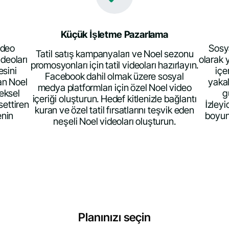
Küçük İşletme Pazarlama
ideo
Sosya
Tatil satış kampanyaları ve Noel sezonu
ideoları
olarak y
promosyonları için tatil videoları hazırlayın.
esini
içe
Facebook dahil olmak üzere sosyal
an Noel
yaka
medya platformları için özel Noel video
neksel
g
içeriği oluşturun. Hedef kitlenizle bağlantı
settiren
İzleyi
kuran ve özel tatil fırsatlarını teşvik eden
enin
boyun
neşeli Noel videoları oluşturun.
Planınızı seçin