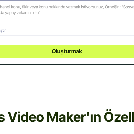
ştır
Oluşturmak
 Video Maker'ın Özelli