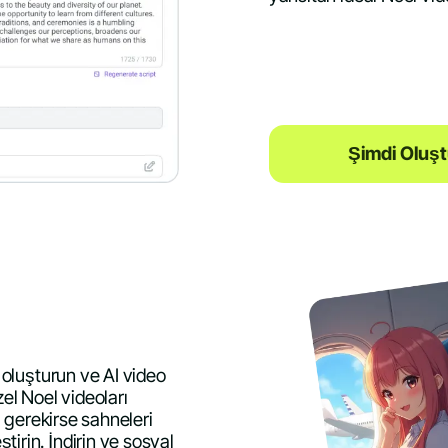
Şimdi Oluşt
u oluşturun ve AI video
zel Noel videoları
n, gerekirse sahneleri
irin. İndirin ve sosyal