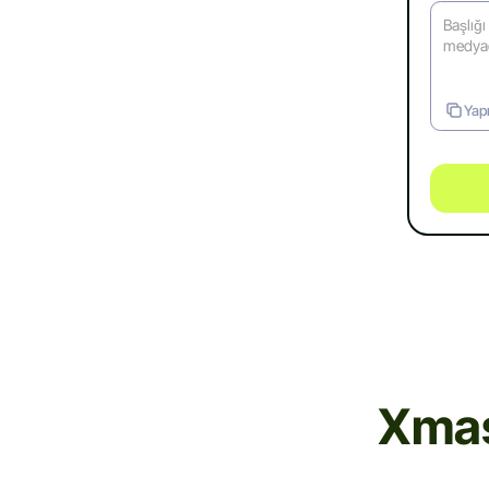
Yapı
Xmas