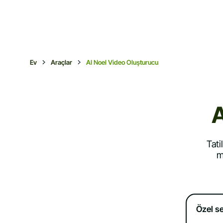
Ev
Araçlar
AI Noel Video Oluşturucu
A
Tati
m
Özel s