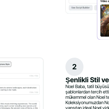
2
Şenlikli Stil 
Noel Baba, tatil büyüsü
şablonlardan tercih ettiğ
mükemmel olan Noel tem
Koleksiyonumuzdan Noel
yansıtan ideal Noel vi