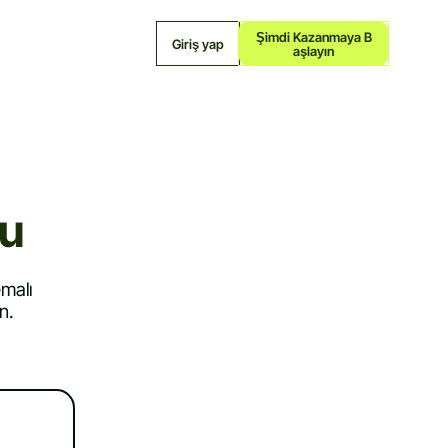
Şimdi Kazanmaya B
Giriş yap
Aşlayın
cu
emalı
n.