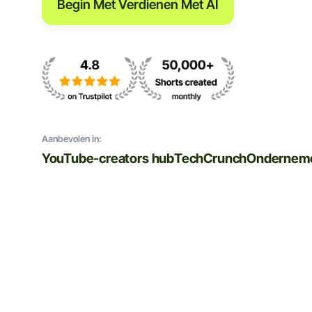
Begin Met Verdienen Met AI
Aanbevolen in:
YouTube-creators hub
TechCrunch
Ondernem