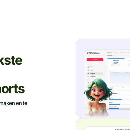
kste
horts
 maken en te