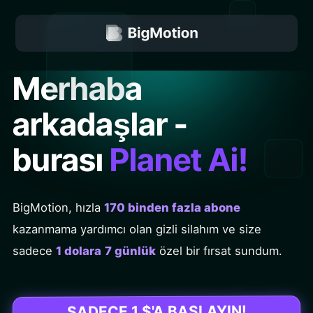
Merhaba
arkadaşlar -
burası
Planet Ai
!
BigMotion, hızla
170 binden fazla abone
kazanmama yardımcı olan gizli silahım ve size
sadece
1 dolara
7 günlük
özel bir fırsat sundum.
SADECE 1 $'A BAŞLAYIN!