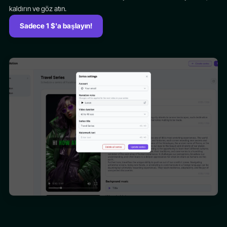
kaldırın ve göz atın.
Sadece 1 $'a başlayın!