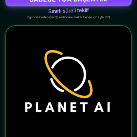
Sınırlı süreli teklif
7 günde 7 video için 1$, ardından günlük 1 video için aylık 39$