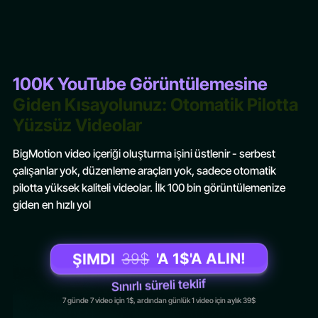
100K YouTube Görüntülemesine
Giden Kısayolunuz: Otomatik Pilotta
Yüzsüz Videolar
BigMotion video içeriği oluşturma işini üstlenir - serbest
çalışanlar yok, düzenleme araçları yok, sadece otomatik
pilotta yüksek kaliteli videolar. İlk 100 bin görüntülemenize
giden en hızlı yol
'A 1$'A ALIN!
39$
ŞIMDI
Sınırlı süreli teklif
7 günde 7 video için 1$, ardından günlük 1 video için aylık 39$