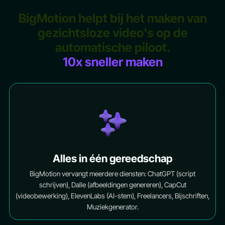
BigMotion helpt bij het maken van
gezichtsloze video's op de
automatische piloot.
10x sneller maken
Alles in één gereedschap
BigMotion vervangt meerdere diensten: ChatGPT (script
schrijven), Dalle (afbeeldingen genereren), CapCut
(videobewerking), ElevenLabs (AI-stem), Freelancers, Bijschriften,
Muziekgenerator.