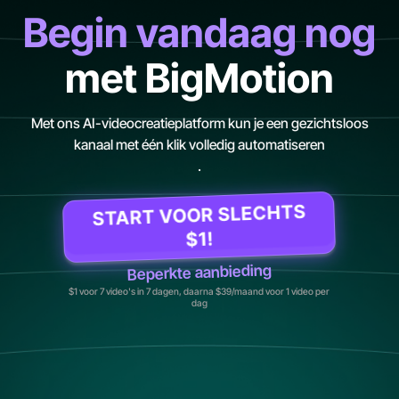
Begin vandaag nog
met BigMotion
Met ons AI-videocreatieplatform kun je een gezichtsloos
kanaal met één klik volledig automatiseren
.
START VOOR SLECHTS
$1!
Beperkte aanbieding
$1 voor 7 video's in 7 dagen, daarna $39/maand voor 1 video per
dag