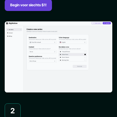
Begin voor slechts $1!
2