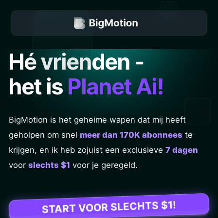
Hé vrienden -
het is
Planet Ai
!
BigMotion is het geheime wapen dat mij heeft
geholpen om snel
meer dan 170K abonnees
te
krijgen, en ik heb zojuist een exclusieve
7 dagen
voor
slechts $1
voor je geregeld.
START VOOR SLECHTS $1!