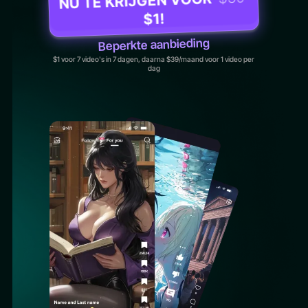
NU TE KRIJGEN VOOR
$1!
Beperkte aanbieding
$1 voor 7 video's in 7 dagen, daarna $39/maand voor 1 video per
dag